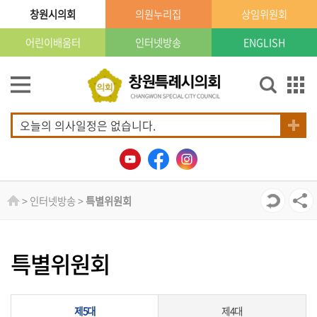
본문으로 바로가기
GNB메뉴 바로가기
창원시의회
의원누리집
상임위원회
어린이배움터
인터넷방송
ENGLISH
의
회
소
개
오늘의 의사일정은 없습니다.
의
회
소
식
> 인터넷방송 >
특별위원회
의
원
특별위원회
안
내
제5대
제4대