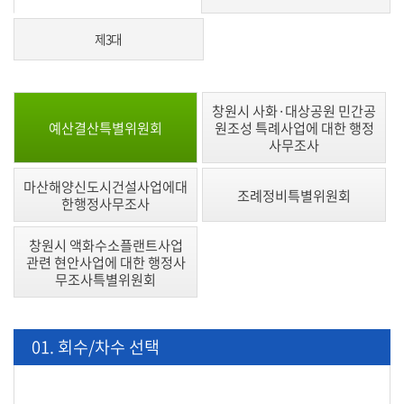
의
정
제3대
활
동
회
창원시 사화·대상공원 민간공
예산결산특별위원회
원조성 특례사업에 대한 행정
의
사무조사
록
마산해양신도시건설사업에대
조례정비특별위원회
인
한행정사무조사
터
넷
창원시 액화수소플랜트사업
관련 현안사업에 대한 행정사
방
무조사특별위원회
송
대
01. 회수/차수 선택
마
도
의