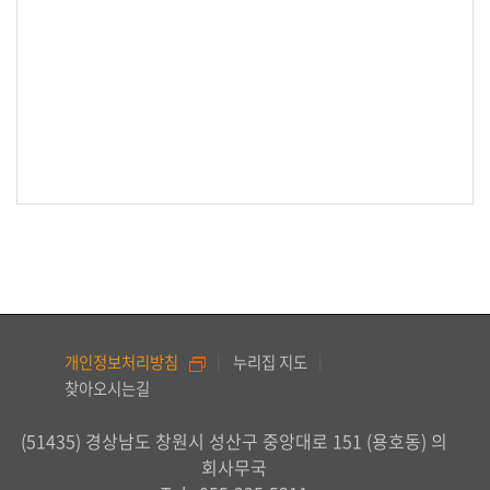
날
시
민
마
당
정
보
공
개
이
용
개인정보처리방침
누리집 지도
안
찾아오시는길
내
(51435) 경상남도 창원시 성산구 중앙대로 151 (용호동) 의
회사무국