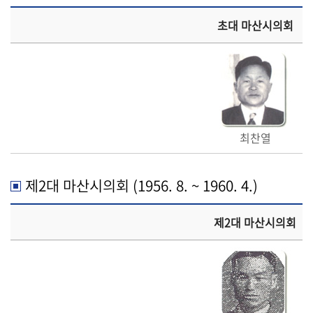
의
정
초대 마산시의회
활
동
회
의
록
최찬열
인
터
제2대 마산시의회 (1956. 8. ~ 1960. 4.)
넷
방
송
제2대 마산시의회
대
마
도
의