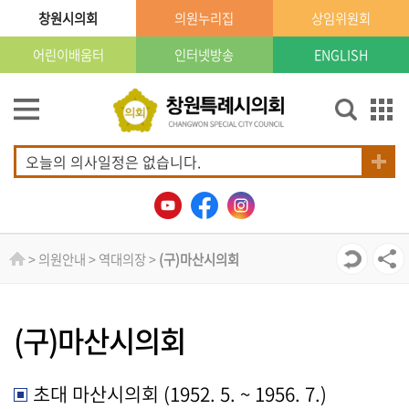
본문으로 바로가기
GNB메뉴 바로가기
창원시의회
의원누리집
상임위원회
어린이배움터
인터넷방송
ENGLISH
의
회
소
개
오늘의 의사일정은 없습니다.
의
회
소
식
> 의원안내 > 역대의장 >
(구)마산시의회
의
원
(구)마산시의회
안
내
초대 마산시의회 (1952. 5. ~ 1956. 7.)