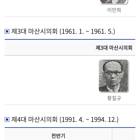
날
이만희
시
민
제3대 마산시의회 (1961. 1. ~ 1961. 5.)
마
당
제3대 마산시의회
정
보
공
개
이
황칠규
용
안
내
제4대 마산시의회 (1991. 4. ~ 1994. 12.)
전반기