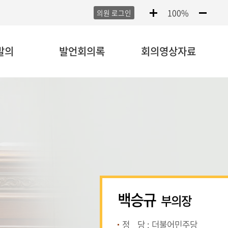
100%
의원 로그인
발의
발언회의록
회의영상자료
백승규
부의장
정
당
: 더불어민주당