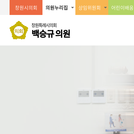
창원시의회
의원누리집
상임위원회
어린이배움
창원특례시의회
백승규 의원