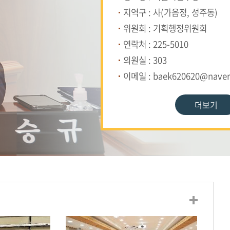
지역구 : 사(가음정, 성주동)
위원회 : 기획행정위원회
연락처 : 225-5010
의원실 : 303
이메일 : baek620620@nave
더보기