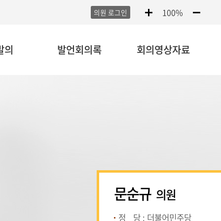
100%
의원 로그인
발의
발언회의록
회의영상자료
문순규
의원
정
당
: 더불어민주당