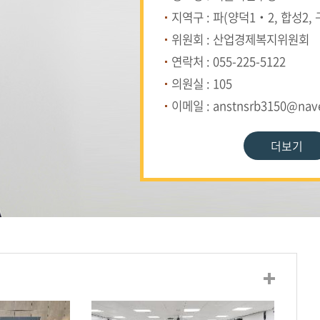
지역구 : 파(양덕1‧2, 합성2,
위원회 : 산업경제복지위원회
연락처 : 055-225-5122
의원실 : 105
이메일 : anstnsrb3150@nav
더보기