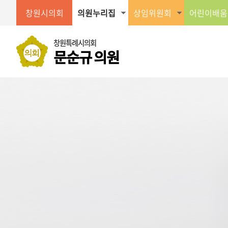
창원시의회
의원누리집
상임위원회
어린이배움
창원특례시의회
문순규 의원