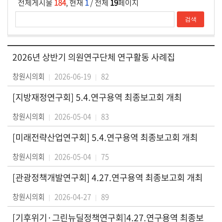
의
전체게시물
184
, 현재
1
/ 전체
19
페이지
정
활
동
2026년 상반기 의원연구단체 연구활동 사례집
회
의
창원시의회
2026-06-19
82
록
[지방재정연구회] 5.4.연구용역 최종보고회 개최
인
창원시의회
2026-05-04
83
터
넷
[미래전략산업연구회] 5.4.연구용역 최종보고회 개최
방
송
창원시의회
2026-05-04
75
[관광정책개발연구회] 4.27.연구용역 최종보고회 개최
대
마
창원시의회
2026-04-27
89
도
의
[기후위기·그린뉴딜정책연구회]4.27.연구용역 최종보