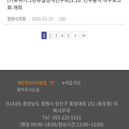
[기후위기그린뉴딜정책연구회]3.10. 연구용역 착수보고
회 개최
창원시의회
2026-03-10
180
1
2
3
4
5
개인정보처리방침
누리집 지도
찾아오시는길
(51435) 경상남도 창원시 성산구 중앙대로 151 (용호동) 의
회사무국
Tel :
055-225-5311
(평일 09:00~18:00/점심시간:12:00~13:00)