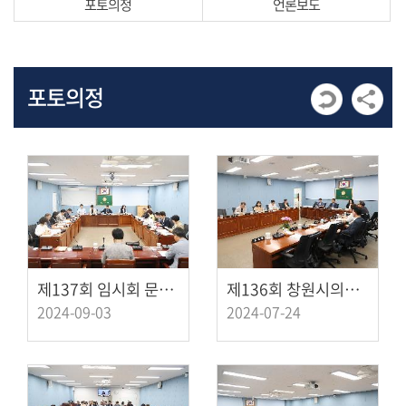
포토의정
언론보도
발
언
회
의
포토의정
록
회
의
영
상
자
료
제137회 임시회 문화환경도시위원회 제1차회의
제136회 창원시의회 임시회 문화환경도시위원회 회의(4)
2024-09-03
2024-07-24