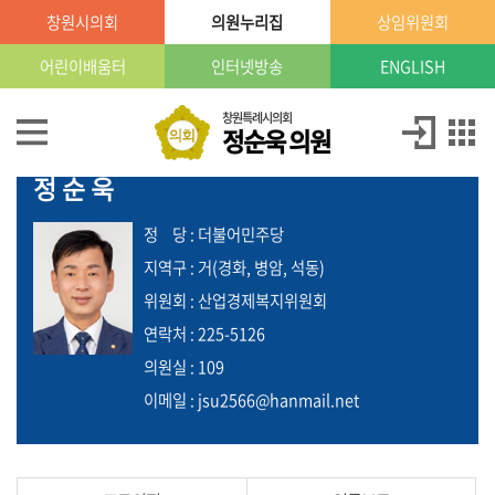
본문으로 바로가기
GNB메뉴 바로가기
창원시의회
의원누리집
상임위원회
창
원
특
어린이배움터
인터넷방송
ENGLISH
례
시
의
의
창원특례시의회
정순욱 의원
회
원
의원
정
소
정순욱
순
개
욱
정
당
: 더불어민주당
의
의
지역구 : 거(경화, 병암, 석동)
정
원
위원회 : 산업경제복지위원회
활
동
연락처 : 225-5126
의원실 : 109
의
이메일 : jsu2566@hanmail.net
원
발
의