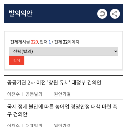
발
발의의안
언
회
의
록
전체게시물
220
, 현재
1
/ 전체
22
페이지
회
의
영
상
자
료
공공기관 2차 이전 '창원 유치' 대정부 건의안
이천수
공동발의
원안가결
국제 정세 불안에 따른 농어업 경영안정 대책 마련 촉
구 건의안
이천수
대표발의
원안가결