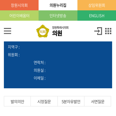
본문으로 바로가기
GNB메뉴 바로가기
창원시의회
의원누리집
상임위원회
창
원
특
어린이배움터
인터넷방송
ENGLISH
례
시
의
의
창원특례시의회
의원
회
원
의
정
당
:
소
원
개
지역구 :
위원회 :
의
연락처 :
정
의원실 :
활
동
이메일 :
의
원
발의의안
시정질문
5분자유발언
서면질문
발
의