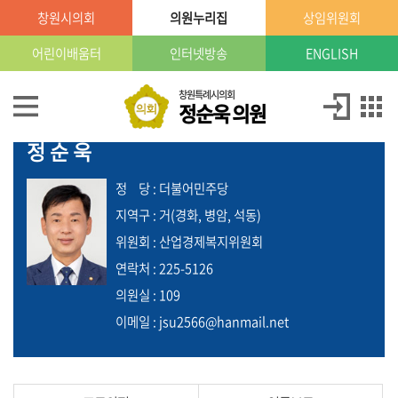
본문으로 바로가기
GNB메뉴 바로가기
창원시의회
의원누리집
상임위원회
창
원
특
어린이배움터
인터넷방송
ENGLISH
례
시
의
의
창원특례시의회
정순욱 의원
회
원
의원
정
소
정순욱
순
개
욱
정
당
: 더불어민주당
의
의
지역구 : 거(경화, 병암, 석동)
정
원
위원회 : 산업경제복지위원회
활
동
연락처 : 225-5126
의원실 : 109
의
이메일 : jsu2566@hanmail.net
원
발
의