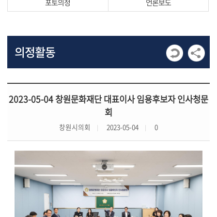
포토의정
언론보도
발
언
회
의
의정활동
록
회
의
2023-05-04 창원문화재단 대표이사 임용후보자 인사청문
영
회
상
자
창원시의회
2023-05-04
0
료