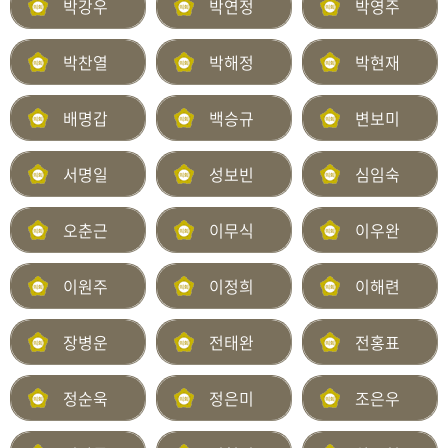
박강우
박연정
박영주
박찬열
박해정
박현재
배명갑
백승규
변보미
서명일
성보빈
심임숙
오춘근
이무식
이우완
이원주
이정희
이해련
장병운
전태완
전홍표
정순욱
정은미
조은우