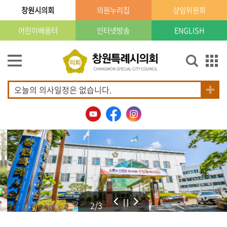
본문으로 바로가기
GNB메뉴 바로가기
창원시의회
의원누리집
상임위원회
어린이배움터
인터넷방송
ENGLISH
의
회
소
개
오늘의 의사일정은 없습니다.
의
회
소
식
의
원
안
내
2/3