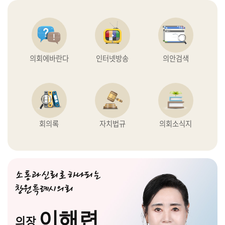
의
정
활
동
의회에바란다
인터넷방송
의안검색
회
의
록
인
터
회의록
자치법규
의회소식지
넷
방
송
대
마
도
이해련
의
의장