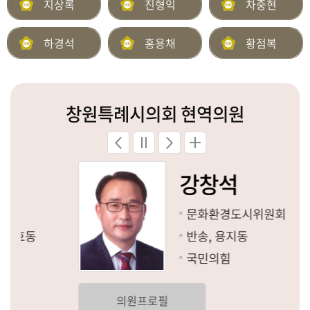
지상록
진형익
차중현
하경석
홍용채
황점복
창원특례시의회 현역의원
강창석
문화환경도시위원회 위원장
반송, 용지동
국민의힘
의원프로필