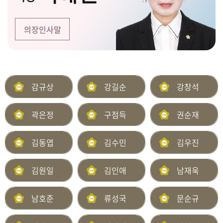
날
의장인사말
시
민
마
당
감규상
강길순
강창석
정
보
공
곽은정
구점득
권순재
개
김동엽
김수민
김우진
이
용
김원일
김인애
남재욱
안
내
남호준
류성국
문순규