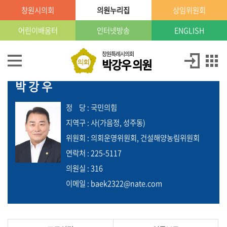
본문으로 바로가기
GNB메뉴 바로가기
창원시의회
의원누리집
상임위원회
창
원
특
어린이배움터
인터넷방송
ENGLISH
례
시
의
의
창원특례시의회
박강우 의원
회
원
의원
박
소
박강우
강
개
우
정
당
: 국민의힘
의
의
지역구 : 사(가음정, 성주동)
정
원
위원회 : 의회운영위원회, 건설해양농림위원회
활
동
연락처 : 225-5117
의원실 : 316
의
이메일 : baek2322@nate.com
원
발
의