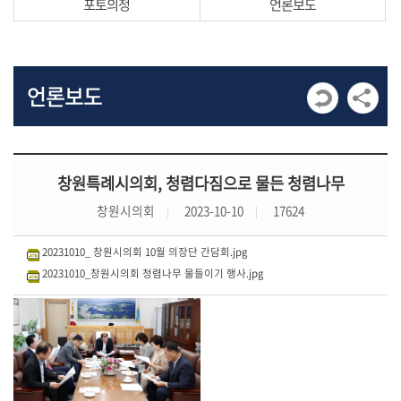
포토의정
언론보도
발
언
회
의
언론보도
록
회
의
창원특례시의회, 청렴다짐으로 물든 청렴나무
영
창원시의회
2023-10-10
17624
상
자
20231010_ 창원시의회 10월 의장단 간담회.jpg
료
20231010_창원시의회 청렴나무 물들이기 행사.jpg