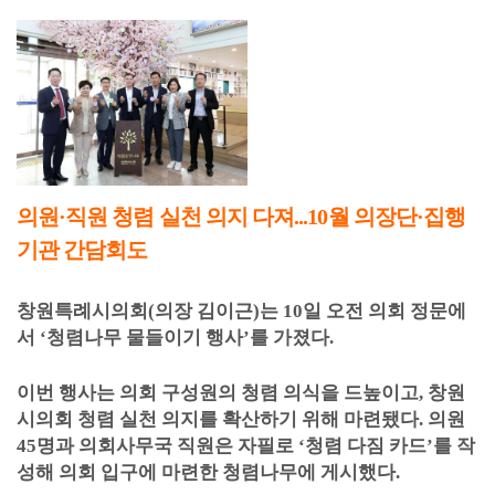
의원
·
직원 청렴 실천 의지 다져
...10
월 의장단
·
집행
기관 간담회도
창원특례시의회
(
의장 김이근
)
는
10
일 오전 의회 정문에
서
‘
청렴나무 물들이기 행사
’
를 가졌다
.
이번 행사는 의회 구성원의 청렴 의식을 드높이고
,
창원
시의회 청렴 실천 의지를 확산하기 위해 마련됐다
.
의원
45
명과 의회사무국 직원은 자필로
‘
청렴 다짐 카드
’
를 작
성해 의회 입구에 마련한 청렴나무에 게시했다
.