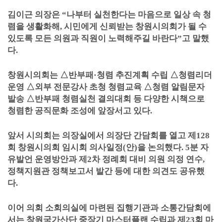
김이근 의장은
“
나부터 실천한다는 마음으로 일상 속 청
렴을 생활화해
,
시민에게 신뢰받는 창원시의회가 될 수
있도록 모든 의원과 직원이 노력해주길 바란다
”
고 말했
다
.
창원시의회는
△
반부패
·
청렴 추진계획 수립
△
청렴리더
운영
△
외부 전문강사 초청 청렴교육
△
청렴 알림문자
발송
△
반부패 청렴실천 결의대회 등 다양한 시책으로
청렴한 공직문화 조성에 앞장서고 있다
.
앞서 시의회는 의장실에서 의장단 간담회를 열고 제
128
회 창원시의회 임시회 의사일정
(
안
)
을 논의했다
. 5
분 자
유발언 운영방안과 제
2
차 정례회 대비 의원 의정 연수
,
정책지원관 정책보고서 발간 등에 대한 의견도 공유했
다
.
이어 의회 소회의실에 마련된 집행기관과 소통간담회에
서는 창원국가산단 중장기 마스터플랜 수립과 제
23
회 마