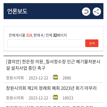
발
언론보도
언
회
의
록
전체게시물
314
, 현재
4
/ 전체
32
페이지
회
의
영
상
[결의안] 한은정 의원_칠서정수장 인근 폐기물처분시
자
설 설치사업 중단 촉구
료
창원시의회
2023-12-22
2886
창원시의회 제2차 정례회 폐회 2023년 회기 마무리
창원시의회
2023-12-22
18923