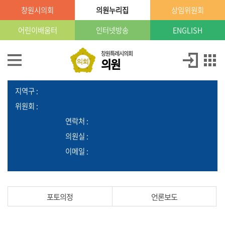
본문으로 바로가기
GNB메뉴 바로가기
창원시의회
의원누리집
상임위원회
창
원
특
어린이배움터
인터넷방송
ENGLISH
례
시
의
의
창원특례시의회
의원
회
원
의
정
당
:
소
원
개
지역구 :
위원회 :
의
연락처 :
정
의원실 :
활
동
이메일 :
의
원
포토의정
언론보도
발
의