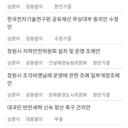
심영석
공동발의
원안가결
한국전자기술연구원 공유재산 무상대부 동의안 수정
안
심영석
공동발의
수정가결
창원시 지하안전위원회 설치 및 운영 조례안
심영석
공동발의
건설해양농림위원회
원안가결
창원시 조각비엔날레 운영에 관한 조례 일부개정조례
안
심영석
공동발의
문화환경도시위원회
원안가결
대국민 반란세력 신속 청산 촉구 건의안
심영석
대표발의
부결