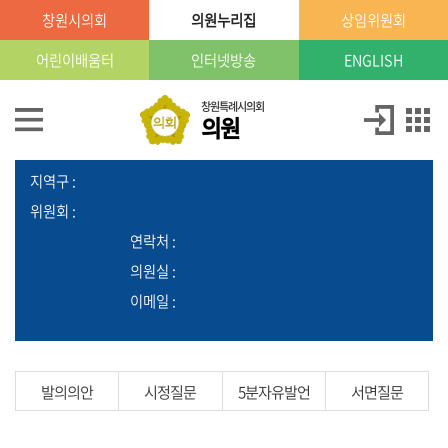
본문으로 바로가기
GNB메뉴 바로가기
창원시의회
의원누리집
상임위원회
창
원
특
어린이배움터
인터넷방송
ENGLISH
례
시
의
의
창원특례시의회
의원
회
원
의
정
당
:
소
원
개
지역구 :
위원회 :
의
연락처 :
정
의원실 :
활
동
이메일 :
의
원
발의의안
시정질문
5분자유발언
서면질문
발
의