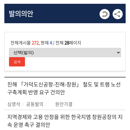
발
발의의안
언
회
의
록
전체게시물
272
, 현재
4
/ 전체
28
페이지
회
의
영
상
자
료
진해 「가덕도신공항-진해-창원」 철도 및 트램 노선
구축계획 반영 요구 건의안
심영석
공동발의
원안가결
지역경제와 고용 안정을 위한 한국지엠 창원공장의 지
속 운영 촉구 결의안