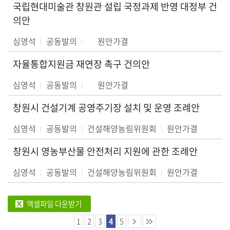
국립현대미술관 창원관 설립 국정과제 반영 대정부 건
의안
심영석
공동발의
원안가결
자율통합지원금 재연장 촉구 건의안
심영석
공동발의
원안가결
창원시 건설기계 공영주기장 설치 및 운영 조례안
심영석
공동발의
건설해양농림위원회
원안가결
창원시 영농부산물 안전처리 지원에 관한 조례안
심영석
공동발의
건설해양농림위원회
원안가결
엑셀파일 다운받기
1
2
3
4
5