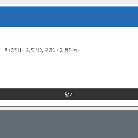
파(양덕1‧2, 합성2, 구암1‧2, 봉암동)
닫기