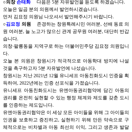
○의장
손태화
다음은 5분 자유발언을 듣도록 하겠습니다.
오늘은 일곱 분의 의원께서 발언하시겠습니다.
먼저 김묘정 의원님 나오셔서 발언해주시기 바랍니다.
○
김묘정
의원
존경하는 창원특례시민 여러분, 선배 동료 의
원 여러분, 늘 노고가 많으신 관계 공무원 여러분, 대단히 반갑
습니다.
의창·팔룡동을 지역구로 하는 더불어민주당 김묘정 의원입니
다.
오늘 본 의원은 창원시가 적극적으로 아동학대 방지에 나설
것을 촉구하고자 5분 자유발언에 나섰습니다.
창원시는 지난 2021년 12월 유니세프 아동친화도시 인증을 획
득하여, 2022년에는 인증 선포식을 가졌습니다.
유니세프 아동친화도시는 유엔아동권리협약에 담긴 아동의
권리를 온전히 실현할 수 있는 행정 체계와 제도를 갖춘 도시
를 인증하는 제도입니다.
유엔아동권리협약은 이 세상 모든 아이들을 위해 그 아이들의
인권을 보호하고 증진하고, 실현하기 위해 만든 약속으로 구
체적으로는 비차별과 아동 최선의 이익, 그리고 생존과 발달