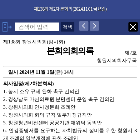
본문으로 바로가기
기능메뉴 메뉴 바로가기
×
제138회 제2차 본회의(2024.11.01 금요일)
발언자
안건
제138회 창원시의회(임시회)
본회의회의록
제2호
부록
창원시의회사무국
일시 2024년 11월 1일(금) 14시
의사일정(제2차본회의)
1. 농지 소유 규제 완화 촉구 건의안
2. 경상남도 마산의료원 분만센터 운영 촉구 건의안
3. 창원시의회 인사청문회 조례안
4. 창원시의회 회의 규칙 일부개정규칙안
5. 창원청년비전센터 공공기관 재위탁 동의안
6. 인감증명서를 요구하는 자치법규의 정비를 위한 창원시 3
개 조례의 일부개정에 관한 조례안