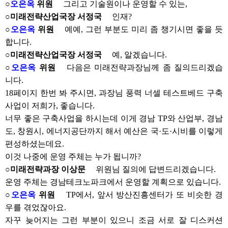
○
오은옥
위원
그리고 기술원이나 운영할 수 있는,
○미래전략산업국장 서정국
인재?
○
오은옥
위원
예예, 그런 부분도 미리 좀 챙기시면 좋을 듯
합니다.
○미래전략산업국장 서정국
예, 알겠습니다.
○
오은옥
위원
다음은 미래전략과장님께 좀 질의드리겠습
니다.
18페이지 한번 봐 주시면, 과장님 풍력 너셀 테스트베드 구축
사업이 저희가, 좋습니다.
너무 좋은 구축사업을 하시는데 이게 경남 TP와 산업부, 경남
도, 창원시, 에너지공단까지 해서 예산은 국·도·시비를 이렇게
편성하셨는데요.
이것 나중에 운영 주체는 누가 됩니까?
○미래전략과장 이상문
위원님 질의에 답변드리겠습니다.
운영 주체는 경남테크노파크에서 운영할 계획으로 있습니다.
○
오은옥
위원
TP에서, 앞서 방산진흥센터가 또 비슷한 경
우를 겪었잖아요.
자꾸 늦어지는 그런 부분이 있으니 조금 서로 잘 디스커션