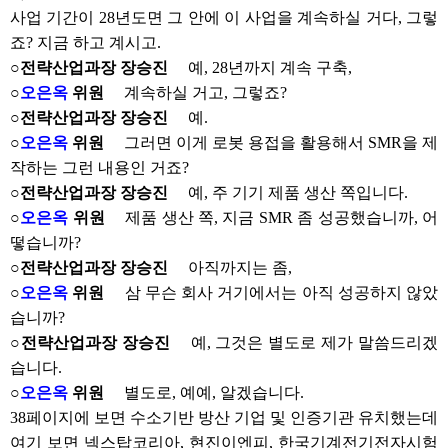
사업 기간이 28년도면 그 안에 이 사업을 계속하실 거다, 그렇
죠? 지금 하고 계시고.
○전략산업과장 장승진
예, 28년까지 계속 구축,
○
오은옥
위원
계속하실 거고, 그렇죠?
○전략산업과장 장승진
예.
○
오은옥
위원
그러면 이게 로봇 용접을 활용해서 SMR을 제
작하는 그런 내용인 거죠?
○전략산업과장 장승진
예, 주 기기 제품 생산 쪽입니다.
○
오은옥
위원
제품 생산 쪽, 지금 SMR 좀 성공했습니까, 어
떻습니까?
○전략산업과장 장승진
아직까지는 좀,
○
오은옥
위원
삼 무슨 회사 거기에서는 아직 성공하지 않았
습니까?
○전략산업과장 장승진
예, 그것은 별도로 제가 말씀드리겠
습니다.
○
오은옥
위원
별도로, 예예, 알겠습니다.
38페이지에 보면 수소기반 방산 기업 및 인증기관 유치했는데
여기 보면 넥스탑코리아, 현진이엔피, 한국기계전기전자시험