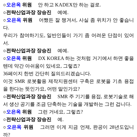
○
오은옥
위원
안 하고 KADEX만 하는 걸로.
○전략산업과장 장승진
예예.
○
오은옥
위원
어쨌든 잘 챙겨서, 사실 좀 위치가 안 좋습니
다.
우리가 참여하기도, 일반인들이 가기 좀 어려운 단점이 있어
서.
○전략산업과장 장승진
예예.
○
오은옥
위원
DX KOREA 하는 것처럼 거기에서 하면 좋을
텐데 약간 아쉬움이 있네요, 그렇죠?
36페이지 한번 간단히 질의드리겠습니다.
이것 SMR 로봇활용 제작지원센터 구축은 로봇을 기초 용접
을 한다는 뜻인가요, 어떤 말인가요?
○전략산업과장 장승진
SMR 주 기기를 용접, 로봇기술로 해
서 생산 공기를 조금 단축하는 기술을 개발하는 그런 겁니다.
○
오은옥
위원
그런 거네요, 그렇죠?
○전략산업과장 장승진
예.
○
오은옥
위원
그러면 이게 지금 언제, 완공이 28년도입니
까?