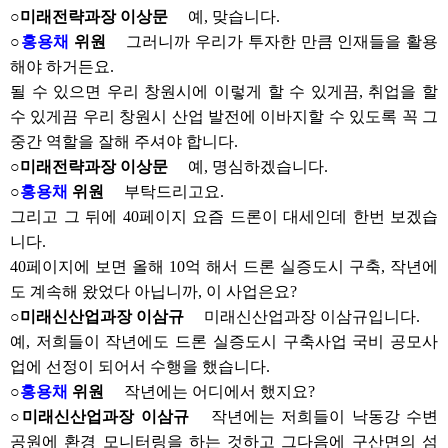
○미래전략과장 이상문
예, 맞습니다.
○
홍용채
위원
그러니까 우리가 투자한 만큼 인재들을 활용
해야 하거든요.
될 수 있으면 우리 창원시에 이렇게 할 수 있게끔, 취업을 할
수 있게끔 우리 창원시 산업 발전에 이바지할 수 있도록 꼭 그
중간 역할을 잘해 주셔야 합니다.
○미래전략과장 이상문
예, 명심하겠습니다.
○
홍용채
위원
부탁드리고요.
그리고 그 뒤에 40페이지 요즘 드론이 대세인데 한번 보겠습
니다.
40페이지에 보면 올해 10억 해서 드론 실증도시 구축, 작년에
도 계속해 왔었다 아닙니까, 이 사업은요?
○미래신산업과장 이삼규
미래신산업과장 이삼규입니다.
예, 저희들이 작년에도 드론 실증도시 구축사업 국비 공모사
업에 선정이 되어서 수행을 했습니다.
○
홍용채
위원
작년에는 어디에서 했지요?
○미래신산업과장 이삼규
작년에는 저희들이 낙동강 수변
공원에 환경 모니터링을 하는 것하고 그다음에 구산면의 섬