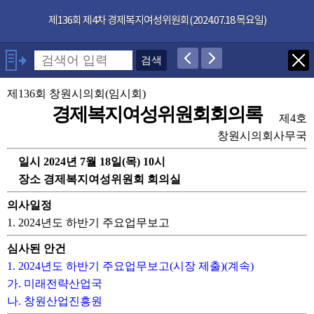
본문으로 바로가기
기능메뉴 메뉴 바로가기
×
제136회 제4차 경제복지여성위원회(2024.07.18 목요일)
발언자
안건
제136회 창원시의회(임시회)
경제복지여성위원회회의록
제4호
부록
창원시의회사무국
일시 2024년 7월 18일(목) 10시
장소 경제복지여성위원회 회의실
의사일정
1. 2024년도 하반기 주요업무보고
심사된 안건
1. 2024년도 하반기 주요업무보고(시장 제출)(계속)
가. 미래전략산업국
나. 창원산업진흥원