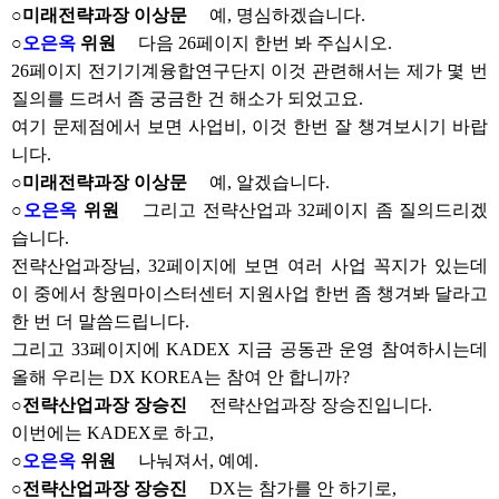
○미래전략과장 이상문
예, 명심하겠습니다.
○
오은옥
위원
다음 26페이지 한번 봐 주십시오.
26페이지 전기기계융합연구단지 이것 관련해서는 제가 몇 번
질의를 드려서 좀 궁금한 건 해소가 되었고요.
여기 문제점에서 보면 사업비, 이것 한번 잘 챙겨보시기 바랍
니다.
○미래전략과장 이상문
예, 알겠습니다.
○
오은옥
위원
그리고 전략산업과 32페이지 좀 질의드리겠
습니다.
전략산업과장님, 32페이지에 보면 여러 사업 꼭지가 있는데
이 중에서 창원마이스터센터 지원사업 한번 좀 챙겨봐 달라고
한 번 더 말씀드립니다.
그리고 33페이지에 KADEX 지금 공동관 운영 참여하시는데
올해 우리는 DX KOREA는 참여 안 합니까?
○전략산업과장 장승진
전략산업과장 장승진입니다.
이번에는 KADEX로 하고,
○
오은옥
위원
나눠져서, 예예.
○전략산업과장 장승진
DX는 참가를 안 하기로,