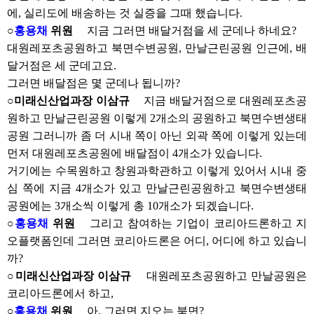
에, 실리도에 배송하는 것 실증을 그때 했습니다.
○
홍용채
위원
지금 그러면 배달거점을 세 군데나 하네요?
대원레포츠공원하고 북면수변공원, 만날근린공원 인근에, 배
달거점은 세 군데고요.
그러면 배달점은 몇 군데나 됩니까?
○미래신산업과장 이삼규
지금 배달거점으로 대원레포츠공
원하고 만날근린공원 이렇게 2개소의 공원하고 북면수변생태
공원 그러니까 좀 더 시내 쪽이 아닌 외곽 쪽에 이렇게 있는데
먼저 대원레포츠공원에 배달점이 4개소가 있습니다.
거기에는 수목원하고 창원과학관하고 이렇게 있어서 시내 중
심 쪽에 지금 4개소가 있고 만날근린공원하고 북면수변생태
공원에는 3개소씩 이렇게 총 10개소가 되겠습니다.
○
홍용채
위원
그리고 참여하는 기업이 코리아드론하고 지
오플랫폼인데 그러면 코리아드론은 어디, 어디에 하고 있습니
까?
○미래신산업과장 이삼규
대원레포츠공원하고 만날공원은
코리아드론에서 하고,
○
홍용채
위원
아, 그러면 지오는 북면?