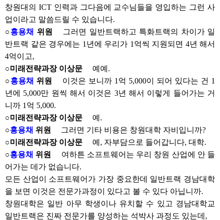
창원대의 ICT 인력과 그다음에 교수님들을 영입하는 그런 사
업이라고 말씀드릴 수 있습니다.
○
홍용채
위원
그러면 일반트랙하고 특화트랙의 차이가 일
반트랙 같은 경우에는 1년에 우리가 1억씩 지원되면 4년 해서
4억이고,
○미래전략과장 이상문
예예.
○
홍용채
위원
이것은 보니까 1억 5,000이 되어 있다는 건 1
년에 5,000만 원씩 해서 이것은 3년 해서 이렇게 들어가는 거
니까 1억 5,000.
○미래전략과장 이상문
예.
○
홍용채
위원
그러면 기타 비용은 창원대학 자비입니까?
○미래전략과장 이상문
예, 자부담으로 들어갑니다, 대학.
○
홍용채
위원
여하튼 소프트웨어는 우리 창원 산업에 안 들
어가는 데가 없습니다.
모든 산업이 소프트웨어가 가장 중요한데 일반트랙 경남대학
을 보면 이것은 전문가과정이 있다고 볼 수 있다 아닙니까.
창원대학은 일반 아무 학생이나 유치할 수 있고 경남대학교
일반트랙은 진짜 전문가를 양성하는 석박사 과정도 있는데,